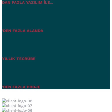
DAN FAZLA YAZILIM İLE...
20
'DEN FAZLA ALANDA
12
YILLIK TECRÜBE
50
'DEN FAZLA PROJE